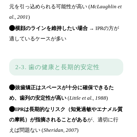
元を引っ込められる可能性が高い (
McLaughlin et
al., 2001
)
横顔のラインを維持したい場合
→ IPRの方が
適しているケースが多い
2-3. 歯の健康と長期的安定性
抜歯矯正はスペースが十分に確保できるた
め、歯列の安定性が高い
(
Little et al., 1988
)
IPRは長期的なリスク（知覚過敏やエナメル質
の摩耗）が指摘されることがある
が、適切に行
えば問題ない (
Sheridan, 2007
)