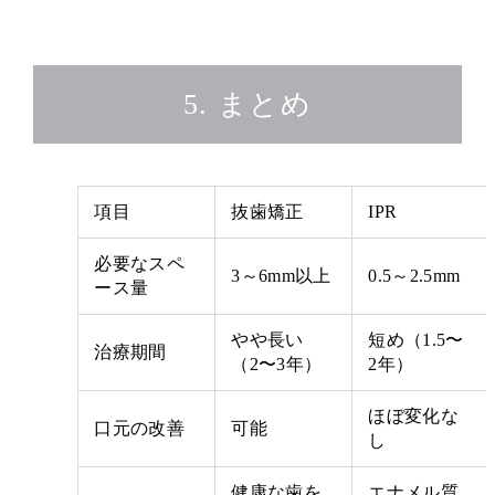
5. まとめ
項目
抜歯矯正
IPR
必要なスペ
3～6mm以上
0.5～2.5mm
ース量
やや長い
短め（1.5〜
治療期間
（2〜3年）
2年）
ほぼ変化な
口元の改善
可能
し
健康な歯を
エナメル質