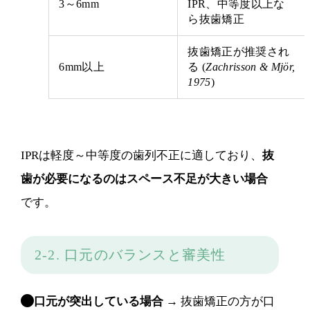
3～6mm
IPR、中等度以上な
ら抜歯矯正
抜歯矯正が推奨され
6mm以上
る (
Zachrisson & Mjör,
1975
)
IPRは軽度～中等度の歯列不正に適しており、
抜
歯が必要になるのはスペース不足が大きい場合
です。
2-2. 口元のバランスと審美性
口元が突出している場合
→ 抜歯矯正の方が口