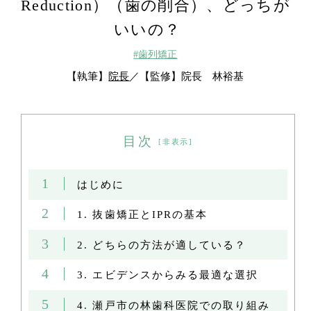
Reduction）（歯の削合）、どっちが
いいの？
#歯列矯正
【執筆】
院長
【監修】
院長 林裕基
目次
[
非表示
]
1
はじめに
2
1. 抜歯矯正とIPRの基本
3
2. どちらの方法が適している？
4
3. エビデンスからみる最適な選択
5
4. 瀬戸市の林歯科医院での取り組み