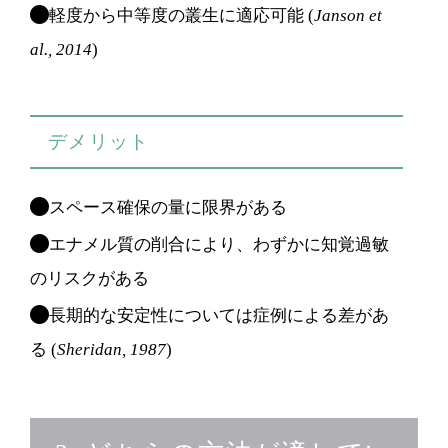
軽度から中等度の叢生に適応可能 (
Janson et
al., 2014
)
デメリット
スペース確保の量に限界がある
エナメル質の削合により、わずかに知覚過敏
のリスクがある
長期的な安定性については症例による差があ
る (
Sheridan, 1987
)