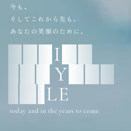
各分野が連携し、
それぞれの専門性を
活かしたチーム医療。
C
A
R
I
N
G
F
O
R
Y
O
U
R
S
M
I
L
E
today and in the years to come.