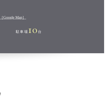
［Google Map］
10
駐車場
台
療